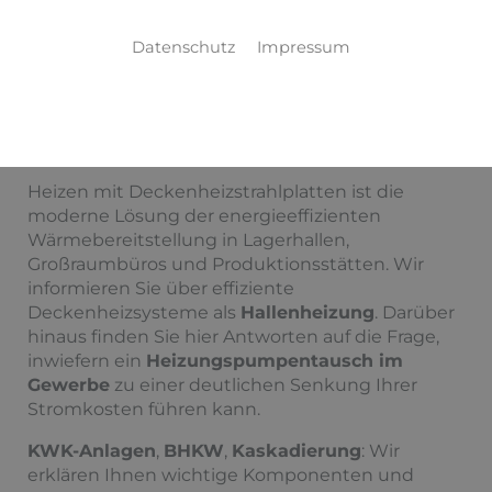
Gewerbe
Datenschutz
Impressum
Sparen Sie bares Geld mit energieeffizienten
Systemen und der Optimierung verschiedener
Heizungs­komponenten.
Heizen mit Deckenheizstrahlplatten ist die
moderne Lösung der energieeffizienten
Wärmebereitstellung in Lagerhallen,
Großraumbüros und Produktionsstätten. Wir
informieren Sie über effiziente
Deckenheizsysteme als
Hallenheizung
. Darüber
hinaus finden Sie hier Antworten auf die Frage,
inwiefern ein
Heizungspumpentausch im
Gewerbe
zu einer deutlichen Senkung Ihrer
Stromkosten führen kann.
KWK-Anlagen
,
BHKW
,
Kaskadierung
: Wir
erklären Ihnen wichtige Komponenten und