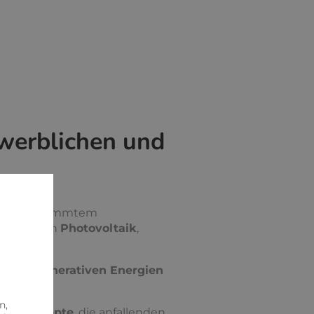
ewerblichen und
mit abgestimmtem
Unternehmen
Photovoltaik
,
 aus
Regenerativen Energien
n,
rgiekonzepte
, die anfallenden