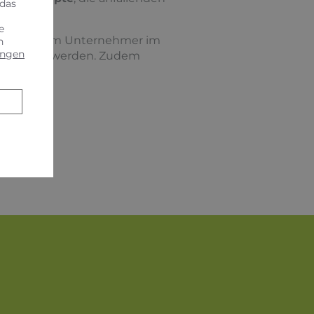
 das
bewegen.
e
te bei jedem Unternehmer im
n
ungen
ur erkannt werden. Zudem