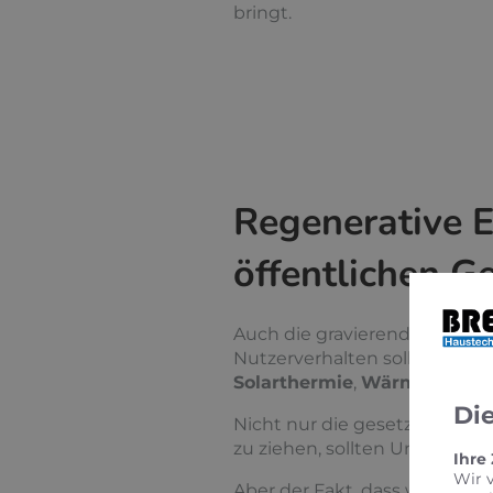
bringt.
Regenerative E
öffentlichen 
Auch die gravierenden Umwe
Nutzerverhalten sollten nic
Solarthermie
,
Wärmepump
Di
Nicht nur die gesetzlichen A
zu ziehen, sollten Unterne
Ihre
Wir 
Aber der Fakt, dass wenn intel