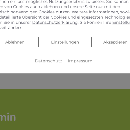
hnen ein bestmögliches Nutzungserlebnis zu bieten. Sie können
n können, sollte die Verantwortlichen zum Umdenken 
en von Cookies auch ablehnen und unsere Seite nur mit den
nisch notwendigen Cookies nutzen. Weitere Informationen, sowi
, um Kosten zu senken und Gewinne zu maximieren, soll
detaillierte Übersicht der Cookies und eingesetzten Technologie
n Sie in unserer
Datenschutzerklärung
. Sie können Ihre
Einstell
Oft müssen die Potenziale von erneuerbaren Energien n
zeit ändern.
at beantragt werden.
Ihr Unternehmen, für die Umwelt, für Sie!
Ablehnen
Ablehnen
Einstellungen
Akzeptieren
Datenschutz
Impressum
min