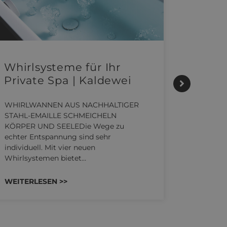
Whirlsysteme für Ihr
Gesta
Private Spa | Kaldewei
alltä
HANS
WHIRLWANNEN AUS NACHHALTIGER
STAHL-EMAILLE SCHMEICHELN
Stil für
KÖRPER UND SEELEDie Wege zu
HANSAGEN
echter Entspannung sind sehr
Reihe von
individuell. Mit vier neuen
die unter
Whirlsystemen bietet…
Räume ko
WEITERLESEN >>
WEITERL