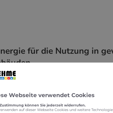
nergie für die Nutzung in g
Gebäuden
ltaspekte durch Erneuerbare Energie in Verbindung 
ht ausschließlich ausschlaggebend sein, um in Ihrem 
en
oder
Pellets
zu verwenden.
ese Webseite verwendet Cookies
uflagen, bestimmte Teile des genutzten Energiebedarfs
hmen und Kommunen zum Investieren bewegen.
 Zustimmung können Sie jederzeit widerrufen.
verwenden auf dieser Webseite Cookies und weitere Technologie
ligent investiert wird, zum Beispiel in
individuelle Ene